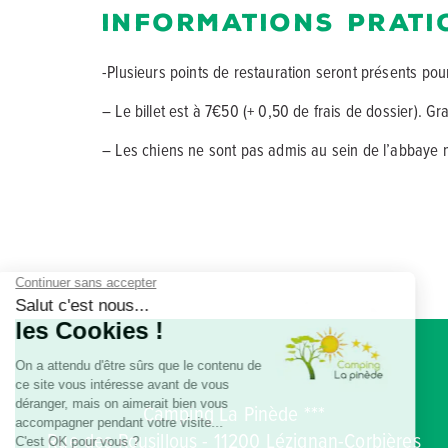
Informations prat
-Plusieurs points de restauration seront présents po
– Le billet est à 7€50 (+ 0,50 de frais de dossier). Gra
– Les chiens ne sont pas admis au sein de l’abbaye m
Camping La Pinède ***
Rue des Rousillous - 11200 Lézignan-Corbières