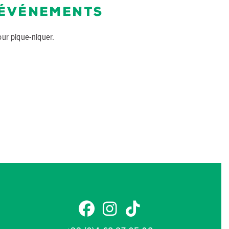
 événements
our pique-niquer.