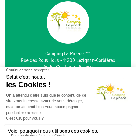
Camping La Pinède ***
Rue des Rousillous - 11200 Lézignan-Corbières
Aude, Occitanie - France
Anreise
Karte
Dokumente
+33 (0)4 68 27 05 08
lapinede.aude@gmail.com