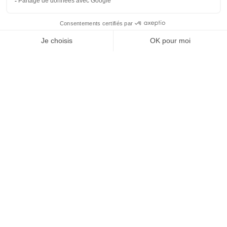
MEINEN AUFENTHALT BUCHEN
SUCHEN SIE NACH
Ich buche jetzt
Camping La Pinède ***
Rue des Rousillous - 11200 Lézignan-Corbières
Aude, Occitanie - France
Anreise
Karte
Dokumente