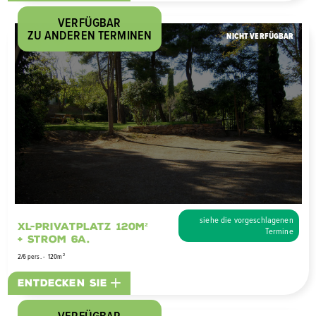
VERFÜGBAR
ZU ANDEREN TERMINEN
NICHT VERFÜGBAR
siehe die vorgeschlagenen
XL-Privatplatz 120m²
Termine
+ Strom 6A.
2/6 pers.
120m²
Entdecken Sie
VERFÜGBAR