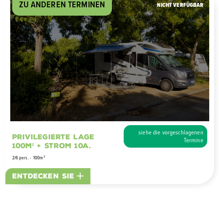
ZU ANDEREN TERMINEN
NICHT VERFÜGBAR
siehe die vorgeschlagenen
Privilegierte Lage
Termine
100m² + Strom 10A.
2/6 pers.
100m²
Entdecken Sie