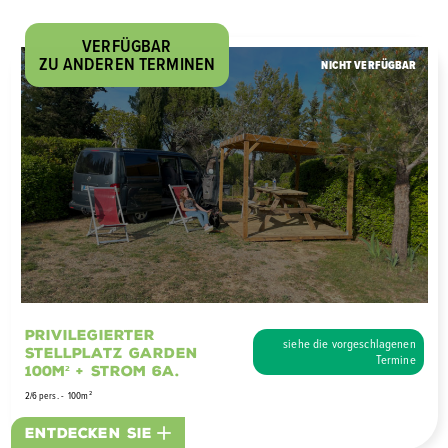
VERFÜGBAR
ZU ANDEREN TERMINEN
NICHT VERFÜGBAR
Privilegierter
siehe die vorgeschlagenen
Stellplatz Garden
Termine
100m² + Strom 6A.
2/6 pers.
100m²
Entdecken Sie