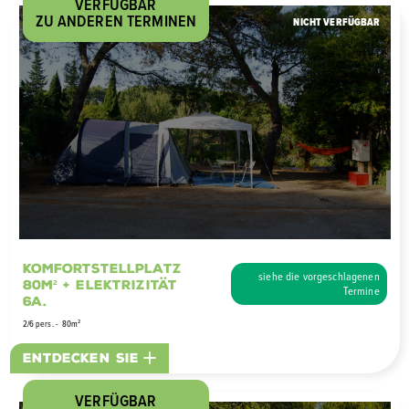
VERFÜGBAR
ZU ANDEREN TERMINEN
NICHT VERFÜGBAR
Komfortstellplatz
siehe die vorgeschlagenen
80M² + Elektrizität
Termine
6A.
2/6 pers.
80m²
Entdecken Sie
VERFÜGBAR