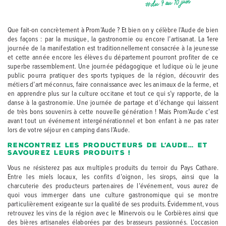
#du 7 au 10 juin
Que fait-on concrètement à Prom’Aude ? Et bien on y célèbre l’Aude de bien
des façons : par la musique, la gastronomie ou encore l’artisanat. La 1ere
journée de la manifestation est traditionnellement consacrée à la jeunesse
et cette année encore les élèves du département pourront profiter de ce
superbe rassemblement. Une journée pédagogique et ludique où le jeune
public pourra pratiquer des sports typiques de la région, découvrir des
métiers d’art méconnus, faire connaissance avec les animaux de la ferme, et
en apprendre plus sur la culture occitane et tout ce qui s’y rapporte, de la
danse à la gastronomie. Une journée de partage et d’échange qui laissent
de très bons souvenirs à cette nouvelle génération ! Mais Prom’Aude c’est
avant tout un événement intergénérationnel et bon enfant à ne pas rater
lors de votre séjour en camping dans l’Aude.
Rencontrez les producteurs de l’Aude… et
savourez leurs produits !
Vous ne résisterez pas aux multiples produits du terroir du Pays Cathare.
Entre les miels locaux, les confits d’oignon, les sirops, ainsi que la
charcuterie des producteurs partenaires de l’événement, vous aurez de
quoi vous immerger dans une culture gastronomique qui se montre
particulièrement exigeante sur la qualité de ses produits. Évidemment, vous
retrouvez les vins de la région avec le Minervois ou le Corbières ainsi que
des bières artisanales élaborées par des brasseurs passionnés. L’occasion