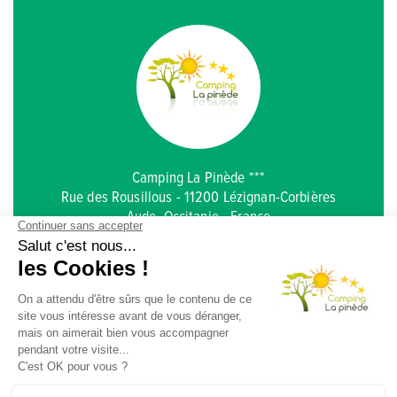
Camping La Pinède ***
Rue des Rousillous - 11200 Lézignan-Corbières
Aude, Occitanie - France
Accès
Plan
Documents
+33 (0)4 68 27 05 08
lapinede.aude@gmail.com