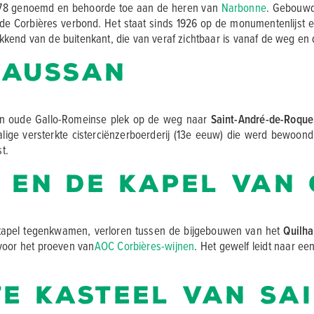
978 genoemd en behoorde toe aan de heren van
Narbonne
. Gebouwd 
e Corbières verbond. Het staat sinds 1926 op de monumentenlijst en 
kkend van de buitenkant, die van veraf zichtbaar is vanaf de weg e
Gaussan
n oude Gallo-Romeinse plek op de weg naar
Saint-André-de-Roque
rmalige versterkte cisterciënzerboerderij (13e eeuw) die werd bewo
t.
 en de kapel van
dskapel tegenkwamen, verloren tussen de bijgebouwen van het
Quilha
 voor het proeven van
AOC Corbières-wijnen
. Het gewelf leidt naar 
e kasteel van Sai