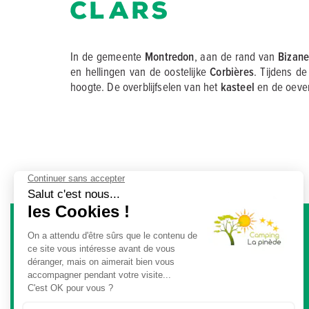
Clars
In de gemeente
Montredon
, aan de rand van
Bizane
en hellingen van de oostelijke
Corbières
. Tijdens de
hoogte. De overblijfselen van het
kasteel
en de oeve
Camping La Pinède ***
Rue des Rousillous - 11200 Lézignan-Corbières
Aude, Occitanie - France