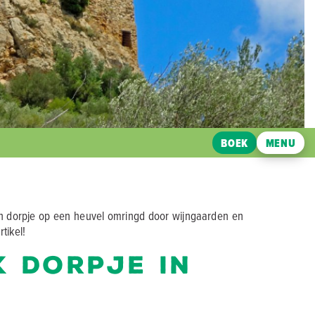
BOEK
MENU
in dorpje op een heuvel omringd door wijngaarden en
tikel!
k dorpje in